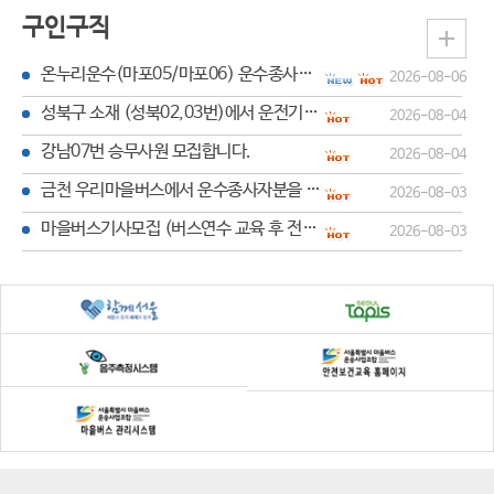
부
구인구직
분
온누리운수(마포05/마포06) 운수종사자 모집
2026-08-06
과
위
성북구 소재 (성북02,03번)에서 운전기사님 구합니다.
2026-08-04
원
강남07번 승무사원 모집합니다.
2026-08-04
장
금천 우리마을버스에서 운수종사자분을 모집합니다.
2026-08-03
혁
마을버스기사모집 (버스연수 교육 후 전원취업)
2026-08-03
신
위
원
회
오
시
는
길
노
교