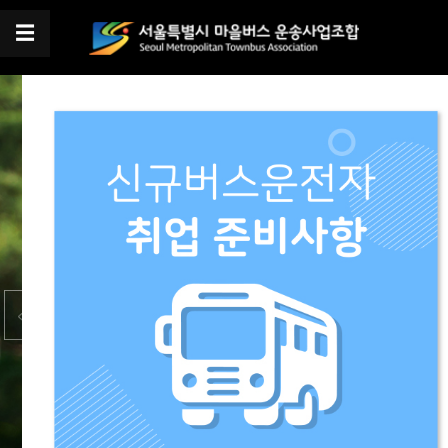
☰
로
그
인
조
조
합
합
소
관
개
련
인
지
사
부
말
장
조
각
친절,봉사,안전운행
합
업
연
체
고객님들을 위해 최선을 다하겠습니다.
오늘 하루 보지 않기
닫