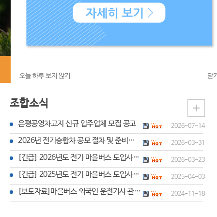
혁
관
조
련
합
사
구
이
성
트
노선안내+버스정보
조
오늘 하루 보지 않기
닫
합
소
조합소식
식
은평공영차고지 신규 입주업체 모집 공고
2026-07-14
공
2026년 전기승합차 공모 절차 및 준비서류 등 안내
지
2026-03-31
사
[긴급] 2026년도 전기 마을버스 도입사업 공고
2026-03-23
항
[긴급] 2025년도 전기 마을버스 도입사업 공고
2025-04-03
임
[보도자료]마을버스 외국인 운전기사 관련 보도자료
2024-11-18
원
명